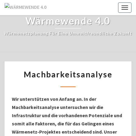
Skip
Toggl
to
Wärmewende 4.0
content
Wärmenetzplanung Für Eine Umweltfreundliche Zukunft
MACHBARKEITSANALYSE
Machbarkeitsanalyse
Wir unterstützen von Anfang an. In der
Machbarkeitsanalyse untersuchen wir die
Infrastruktur und die vorhandenen Potenziale und
somit alle Faktoren, die für das Gelingen eines
Wärmenetz-Projektes entscheidend sind. Unser